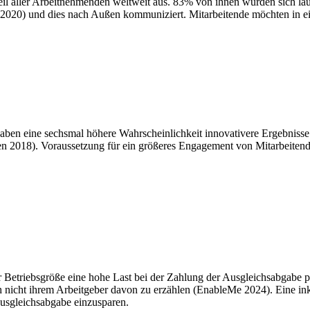
il aller Arbeitnehmenden weltweit aus. 83% von ihnen würden sich lau
t (2020) und dies nach Außen kommuniziert. Mitarbeitende möchten in e
aben eine sechsmal höhere Wahrscheinlichkeit innovativere Ergebnisse
len 2018). Voraussetzung für ein größeres Engagement von Mitarbeitende
r Betriebsgröße eine hohe Last bei der Zahlung der Ausgleichsabgabe p
nicht ihrem Arbeitgeber davon zu erzählen (EnableMe 2024). Eine ink
Ausgleichsabgabe einzusparen.